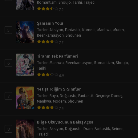
Romantizm
,
Shoujo
,
Tarihi
,
Trajedi
7.2
Şamanın Yolu
5
Türler
:
Aksiyon
,
Fantastik
,
Komedi
,
Manhwa
,
Murim
,
Reenkarnasyon
,
Shounen
7.7
Tiranın Tek Parfümeri
6
Türler
:
Manhwa
,
Reenkarnasyon
,
Romantizm
,
Shoujo
,
Tarihi
6.9
Yetiştirdiğim S-Sınıflar
7
Türler
:
Büyü
,
Doğaüstü
,
Fantastik
,
Geçmişe Dönüş
,
Manhwa
,
Modern
,
Shounen
7.6
Bilge Okuyucunun Bakış Açısı
8
Türler
:
Aksiyon
,
Doğaüstü
,
Dram
,
Fantastik
,
Seinen
,
Trajedi