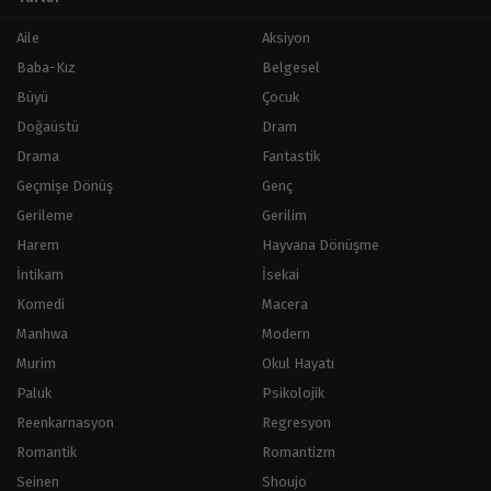
Aile
Aksiyon
Baba-Kız
Belgesel
Büyü
Çocuk
Doğaüstü
Dram
Drama
Fantastik
Geçmişe Dönüş
Genç
Gerileme
Gerilim
Harem
Hayvana Dönüşme
İntikam
İsekai
Komedi
Macera
Manhwa
Modern
Murim
Okul Hayatı
Paluk
Psikolojik
Reenkarnasyon
Regresyon
Romantik
Romantizm
Seinen
Shoujo