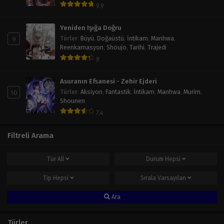
9.9
Yeniden Işığa Doğru
9
Türler
:
Büyü
,
Doğaüstü
,
İntikam
,
Manhwa
,
Reenkarnasyon
,
Shoujo
,
Tarihi
,
Trajedi
9
Asuranın Efsanesi - Zehir Ejderi
10
Türler
:
Aksiyon
,
Fantastik
,
İntikam
,
Manhwa
,
Murim
,
Shounen
7.4
Filtreli Arama
Tür
All
Durum
Hepsi
Tip
Hepsi
Sırala
Varsayılan
Ara
Türler