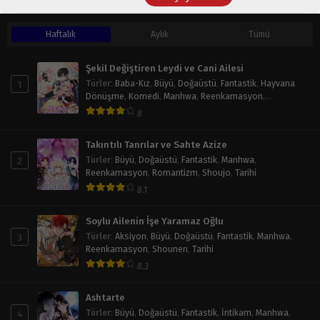
En Çok Okunan Seriler
Haftalık
Aylık
Tümü
Şekil Değiştiren Leydi ve Cani Ailesi
1
Türler
:
Baba-Kız
,
Büyü
,
Doğaüstü
,
Fantastik
,
Hayvana
Dönüşme
,
Komedi
,
Manhwa
,
Reenkarnasyon
,
Romantizm
,
Shoujo
,
Tarihi
8
Takıntılı Tanrılar ve Sahte Azize
2
Türler
:
Büyü
,
Doğaüstü
,
Fantastik
,
Manhwa
,
Reenkarnasyon
,
Romantizm
,
Shoujo
,
Tarihi
8.1
Soylu Ailenin İşe Yaramaz Oğlu
3
Türler
:
Aksiyon
,
Büyü
,
Doğaüstü
,
Fantastik
,
Manhwa
,
Reenkarnasyon
,
Shounen
,
Tarihi
8.3
Ashtarte
4
Türler
:
Büyü
,
Doğaüstü
,
Fantastik
,
İntikam
,
Manhwa
,