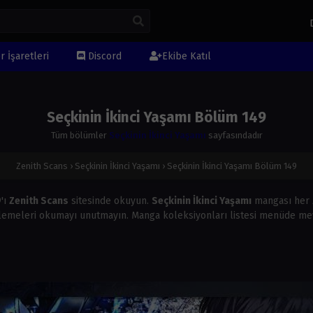
r İşaretleri
Discord
Ekibe Katıl
Seçkinin İkinci Yaşamı Bölüm 149
Tüm bölümler
Seçkinin İkinci Yaşamı
sayfasındadır
Zenith Scans
›
Seçkinin İkinci Yaşamı
›
Seçkinin İkinci Yaşamı Bölüm 149
9
'ı
Zenith Scans
sitesinde okuyun.
Seçkinin İkinci Yaşamı
mangası her
lemeleri okumayı unutmayın. Manga koleksiyonları listesi menüde mev