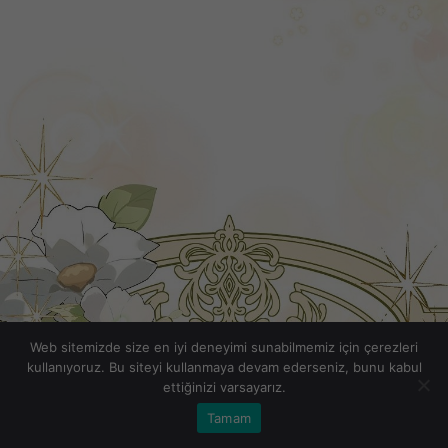
Web sitemizde size en iyi deneyimi sunabilmemiz için çerezleri
kullanıyoruz. Bu siteyi kullanmaya devam ederseniz, bunu kabul
ettiğinizi varsayarız.
Tamam