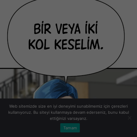
Web sitemizde size en iyi deneyimi sunabilmemiz için çerezleri
kullanıyoruz. Bu siteyi kullanmaya devam ederseniz, bunu kabul
ettiğinizi varsayarız.
Tamam