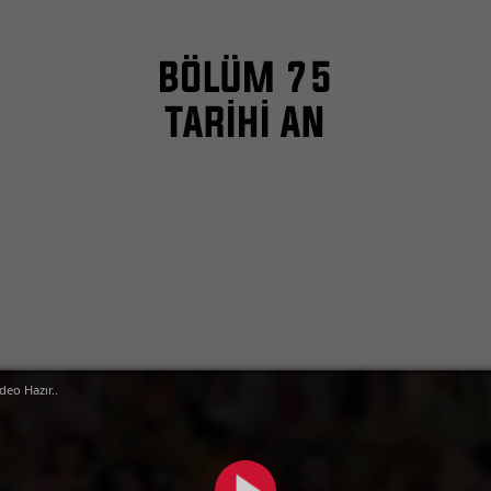
deo Hazır..