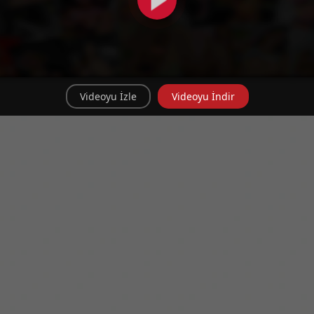
Videoyu İzle
Videoyu İndir