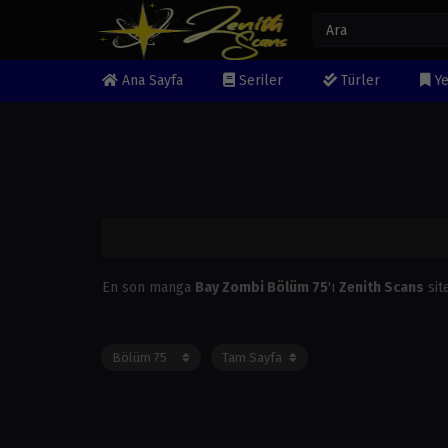
Ana Sayfa
Seriler
Türler
Ye
En son manga
Bay Zombi Bölüm 75
'ı
Zenith Scans
sit