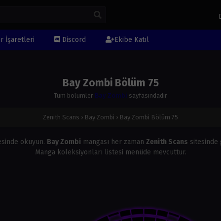
r İşaretleri
Discord
Ekibe Katıl
Bay Zombi Bölüm 75
Tüm bölümler
Bay Zombi
sayfasındadır
Zenith Scans
›
Bay Zombi
›
Bay Zombi Bölüm 75
esinde okuyun.
Bay Zombi
mangası her zaman
Zenith Scans
sitesinde 
Manga koleksiyonları listesi menüde mevcuttur.