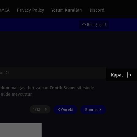
DMCA
Privacy Policy
Yorum Kuralları
Discord
Beni Şaşırt!
üm 94
Kapat
ldum
mangası her zaman
Zenith Scans
sitesinde
enüde mevcuttur.
Önceki
Sonraki