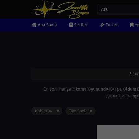
Ana Sayfa
Seriler
Türler
Ye
Zenit
En son manga
Otome Oyununda Karga Oldum 
güncellenir. Di