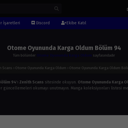
r İşaretleri
Discord
Ekibe Katıl
Otome Oyununda Karga Oldum Bölüm 94
Tüm bölümler
Otome Oyununda Karga Oldum
sayfasındadır
h Scans
›
Otome Oyununda Karga Oldum
›
Otome Oyununda Karga Oldum Böl
Bölüm 94
'ı
Zenith Scans
sitesinde okuyun.
Otome Oyununda Karga O
ğer güncellemeleri okumayı unutmayın. Manga koleksiyonları listesi m