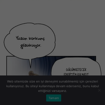
Web sitemizde size en iyi deneyimi sunabilmemiz için çerezleri
kullanıyoruz. Bu siteyi kullanmaya devam ederseniz, bunu kabul
ettiğinizi varsayarız.
Tamam