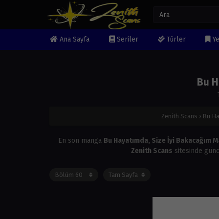
Ana Sayfa
Seriler
Türler
Ye
Bu H
Zenith Scans
›
Bu Ha
En son manga
Bu Hayatımda, Size İyi Bakacağım M
Zenith Scans
sitesinde günc