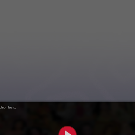
deo Hazır..