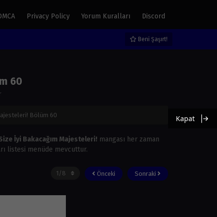
DMCA
Privacy Policy
Yorum Kuralları
Discord
Beni Şaşırt!
üm 60
r
ajesteleri! Bölüm 60
Kapat
ize İyi Bakacağım Majesteleri!
mangası her zaman
rı listesi menüde mevcuttur.
Önceki
Sonraki