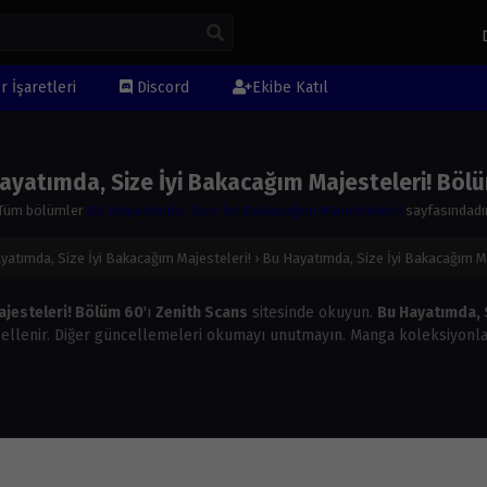
r İşaretleri
Discord
Ekibe Katıl
ayatımda, Size İyi Bakacağım Majesteleri! Böl
Tüm bölümler
Bu Hayatımda, Size İyi Bakacağım Majesteleri!
sayfasındadı
yatımda, Size İyi Bakacağım Majesteleri!
›
Bu Hayatımda, Size İyi Bakacağım M
ajesteleri! Bölüm 60
'ı
Zenith Scans
sitesinde okuyun.
Bu Hayatımda, S
ellenir. Diğer güncellemeleri okumayı unutmayın. Manga koleksiyonla